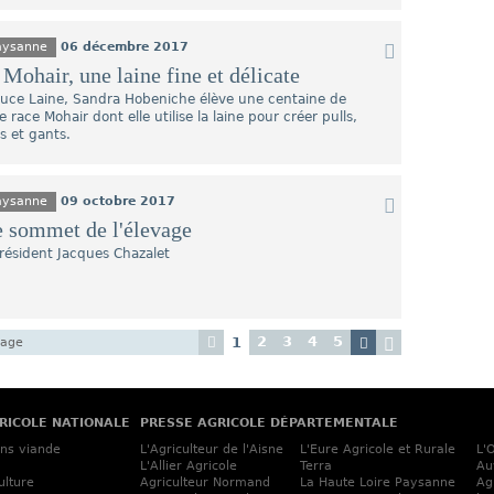
Paysanne
06 décembre 2017
Mohair, une laine fine et délicate
uce Laine, Sandra Hobeniche élève une centaine de
race Mohair dont elle utilise la laine pour créer pulls,
s et gants.
Paysanne
09 octobre 2017
e sommet de l'élevage
président Jacques Chazalet
2
3
4
5
1
page
RICOLE NATIONALE
PRESSE AGRICOLE DÉPARTEMENTALE
ins viande
L'Agriculteur de l'Aisne
L'Eure Agricole et Rurale
L'
L'Allier Agricole
Terra
Au
ulture
Agriculteur Normand
La Haute Loire Paysanne
Ag