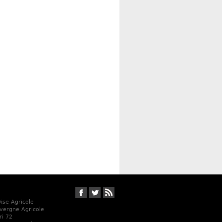
Suivez-nous sur Facebook
Suivez-nous sur Twitter
RSS
Oise Agricole
vergne Agricole
ri 72