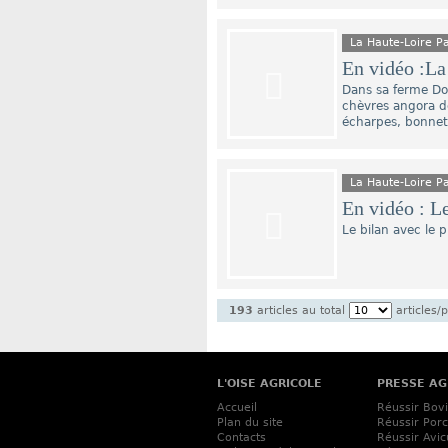
La Haute-Loire 
En vidéo :La 
Dans sa ferme Do
chèvres angora de 
écharpes, bonnet
La Haute-Loire 
En vidéo : L
Le bilan avec le 
193
articles au total
articles/
L'OISE AGRICOLE
PRESSE AG
Accueil
Réussir Bov
Plan du site
Réussir Porc
Contacts
Réussir Avic