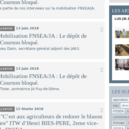
 Cournon bloqué.
 partie de nos interviews sur la mobilisation FNSEA/JA.
LES ART
LUS (30 
Paysanne
13 juin 2018
bilisation FNSEA/JA : Le dépôt de
 Cournon bloqué.
ieu Daim, secrétaire général adjoint des JA63.
Paysanne
13 juin 2018
bilisation FNSEA/JA : Le dépôt de
 Cournon bloqué.
Tixier, animatrice JA Puy-de-Dôme.
LES SU
agriculture
eau
diver
Paysanne
15 février 2018
FDSEA
s
C’est aux agriculteurs de redorer le blason
communica
ture" ITW d’Henri BIES-PERE, 2eme vice-
fromage
FRSEA
f