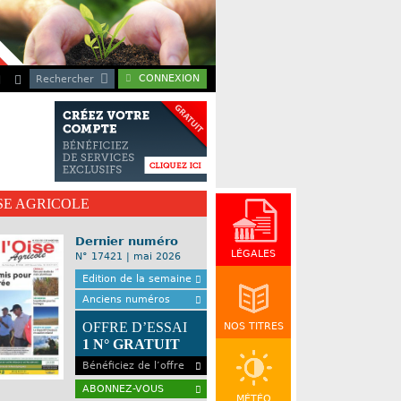
CONNEXION
Rechercher
ISE AGRICOLE
Dernier numéro
LÉGALES
N° 17421 | mai 2026
Edition de la semaine
Anciens numéros
OFFRE D’ESSAI
NOS TITRES
1 N° GRATUIT
Bénéficiez de l’offre
ABONNEZ-VOUS
MÉTÉO