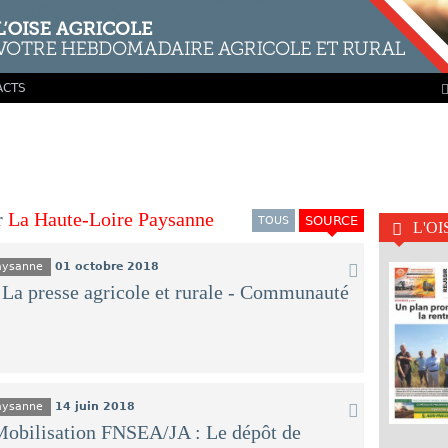
ACTS
r
La Haute-Loire Paysanne
SOURCE
TOUS
L'O
Paysanne
01 octobre 2018
a presse agricole et rurale - Communauté
Paysanne
14 juin 2018
bilisation FNSEA/JA : Le dépôt de