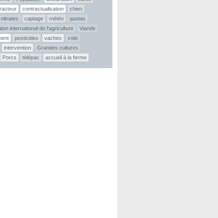
tracteur
contractualisation
chien
nitrates
captage
météo
quotas
lon international de l'agriculture
Viande
ment
pesticides
vaches
vote
intervention
Grandes cultures
Porcs
télépac
accueil à la ferme