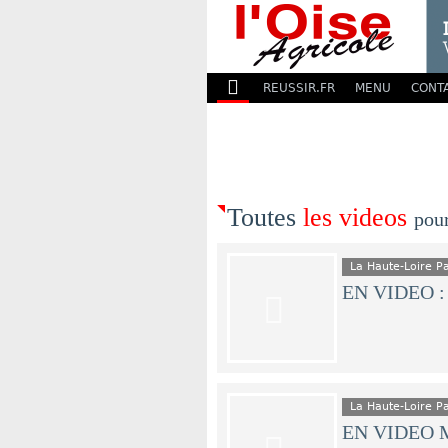
REUSSIR.FR
MENU
CONT
Toutes
les videos
pou
La Haute-Loire 
EN VIDEO : L
La Haute-Loire 
EN VIDEO Mo