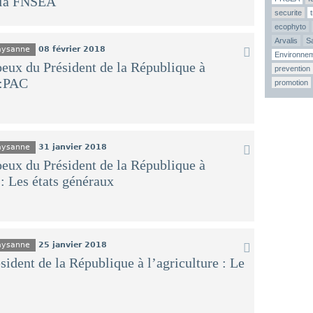
e la FNSEA
securite
ecophyto
Arvalis
Sa
Paysanne
08 février 2018
Environne
oeux du Président de la République à
prevention
 :PAC
promotion
Paysanne
31 janvier 2018
oeux du Président de la République à
 : Les états généraux
Paysanne
25 janvier 2018
ident de la République à l’agriculture : Le