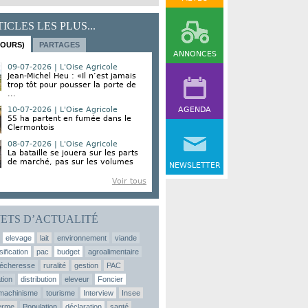
ICLES LES PLUS...
JOURS)
PARTAGES
ANNONCES
09-07-2026 | L'Oise Agricole
Jean-Michel Heu : «Il n’est jamais
trop tôt pour pousser la porte de
...
10-07-2026 | L'Oise Agricole
AGENDA
55 ha partent en fumée dans le
Clermontois
08-07-2026 | L'Oise Agricole
La bataille se jouera sur les parts
de marché, pas sur les volumes
NEWSLETTER
Voir tous
JETS D’ACTUALITÉ
elevage
lait
environnement
viande
sification
pac
budget
agroalimentaire
écheresse
ruralité
gestion
PAC
tion
distribution
eleveur
Foncier
machinisme
tourisme
Interview
Insee
erme
Population
déclaration
santé